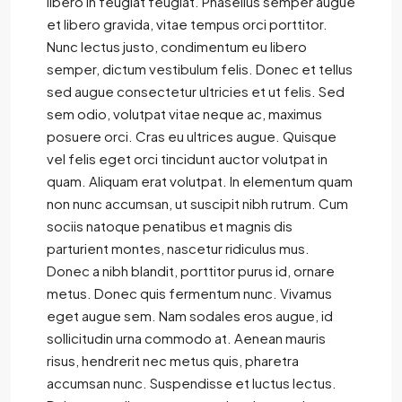
libero in feugiat feugiat. Phasellus semper augue
et libero gravida, vitae tempus orci porttitor.
Nunc lectus justo, condimentum eu libero
semper, dictum vestibulum felis. Donec et tellus
sed augue consectetur ultricies et ut felis. Sed
sem odio, volutpat vitae neque ac, maximus
posuere orci. Cras eu ultrices augue. Quisque
vel felis eget orci tincidunt auctor volutpat in
quam. Aliquam erat volutpat. In elementum quam
non nunc accumsan, ut suscipit nibh rutrum. Cum
sociis natoque penatibus et magnis dis
parturient montes, nascetur ridiculus mus.
Donec a nibh blandit, porttitor purus id, ornare
metus. Donec quis fermentum nunc. Vivamus
eget augue sem. Nam sodales eros augue, id
sollicitudin urna commodo at. Aenean mauris
risus, hendrerit nec metus quis, pharetra
accumsan nunc. Suspendisse et luctus lectus.