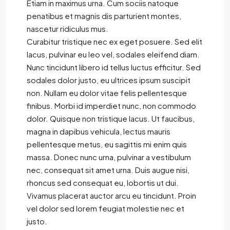
Etiam in maximus urna. Cum sociis natoque
penatibus et magnis dis parturient montes,
nascetur ridiculus mus.
Curabitur tristique nec ex eget posuere. Sed elit
lacus, pulvinar eu leo vel, sodales eleifend diam.
Nunc tincidunt libero id tellus luctus efficitur. Sed
sodales dolor justo, eu ultrices ipsum suscipit
non. Nullam eu dolor vitae felis pellentesque
finibus. Morbi id imperdiet nunc, non commodo
dolor. Quisque non tristique lacus. Ut faucibus,
magna in dapibus vehicula, lectus mauris
pellentesque metus, eu sagittis mi enim quis
massa. Donec nunc urna, pulvinar a vestibulum
nec, consequat sit amet urna. Duis augue nisi,
rhoncus sed consequat eu, lobortis ut dui.
Vivamus placerat auctor arcu eu tincidunt. Proin
vel dolor sed lorem feugiat molestie nec et
justo.