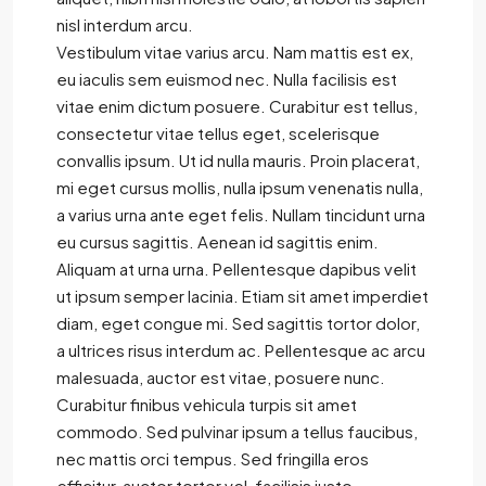
nisl interdum arcu.
Vestibulum vitae varius arcu. Nam mattis est ex,
eu iaculis sem euismod nec. Nulla facilisis est
vitae enim dictum posuere. Curabitur est tellus,
consectetur vitae tellus eget, scelerisque
convallis ipsum. Ut id nulla mauris. Proin placerat,
mi eget cursus mollis, nulla ipsum venenatis nulla,
a varius urna ante eget felis. Nullam tincidunt urna
eu cursus sagittis. Aenean id sagittis enim.
Aliquam at urna urna. Pellentesque dapibus velit
ut ipsum semper lacinia. Etiam sit amet imperdiet
diam, eget congue mi. Sed sagittis tortor dolor,
a ultrices risus interdum ac. Pellentesque ac arcu
malesuada, auctor est vitae, posuere nunc.
Curabitur finibus vehicula turpis sit amet
commodo. Sed pulvinar ipsum a tellus faucibus,
nec mattis orci tempus. Sed fringilla eros
efficitur, auctor tortor vel, facilisis justo.