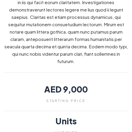
in iis qui facit eorum claritatem. Investigationes
demonstraverunt lectores legere me lius quod ii legunt
saepius. Claritas est etiam processus dynamicus, qui
sequitur mutationem consuetudium lectorum. Mirum est
notare quam littera gothica, quam nunc putamus parum
claram, anteposuerit litterarum formas humanitatis per
seacula quarta decima et quinta decima. Eodem modo typi,
qui nunc nobis videntur parum clari, fiant sollemnes in
futurum.
AED 9,000
STARTING PRICE
Units