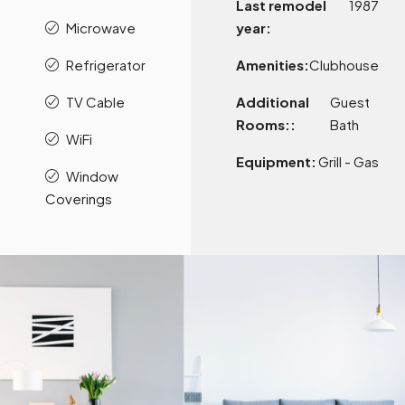
Last remodel
1987
Microwave
year:
Refrigerator
Amenities:
Clubhouse
TV Cable
Additional
Guest
Rooms::
Bath
WiFi
Equipment:
Grill - Gas
Window
Coverings