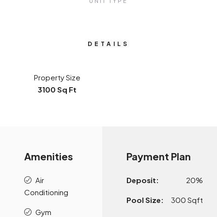
UNIT TYPE
DETAILS
Property Size
3100 Sq Ft
Amenities
Payment Plan
Air
Deposit:
20%
Conditioning
Pool Size:
300 Sqft
Gym