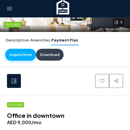
9
FEATURED
Description
Amenities
Payment Plan
Inquire Now
Download
FEATURED
Office in downtown
AED 9,000
/mo