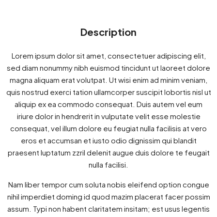
Description
Lorem ipsum dolor sit amet, consectetuer adipiscing elit,
sed diam nonummy nibh euismod tincidunt ut laoreet dolore
magna aliquam erat volutpat. Ut wisi enim ad minim veniam,
quis nostrud exerci tation ullamcorper suscipit lobortis nisl ut
aliquip ex ea commodo consequat. Duis autem vel eum
iriure dolor in hendrerit in vulputate velit esse molestie
consequat, vel illum dolore eu feugiat nulla facilisis at vero
eros et accumsan et iusto odio dignissim qui blandit
praesent luptatum zzril delenit augue duis dolore te feugait
nulla facilisi.
Nam liber tempor cum soluta nobis eleifend option congue
nihil imperdiet doming id quod mazim placerat facer possim
assum. Typi non habent claritatem insitam; est usus legentis