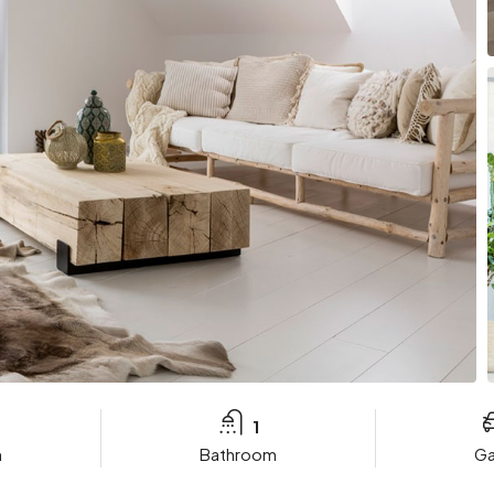
1
m
Bathroom
G