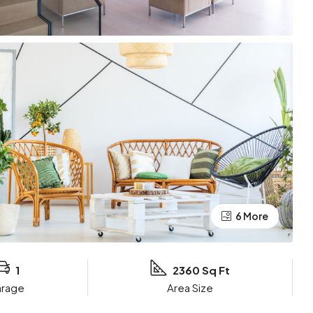
6 More
1
2360 Sq Ft
arage
Area Size