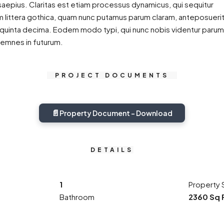
saepius. Claritas est etiam processus dynamicus, qui sequitur
littera gothica, quam nunc putamus parum claram, anteposueri
t quinta decima. Eodem modo typi, qui nunc nobis videntur parum
ollemnes in futurum.
PROJECT DOCUMENTS
📄
Property Document - Download
DETAILS
1
Property 
Bathroom
2360 Sq 