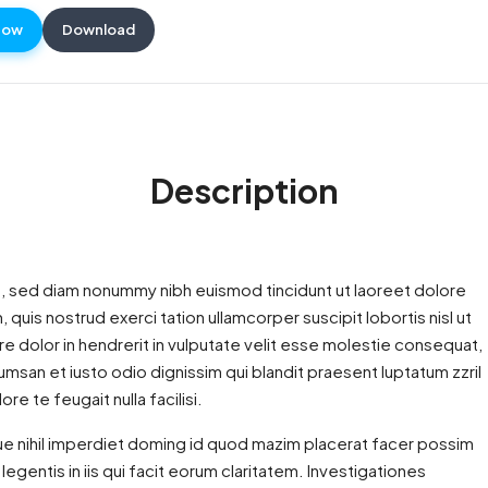
Now
Download
Description
t, sed diam nonummy nibh euismod tincidunt ut laoreet dolore
quis nostrud exerci tation ullamcorper suscipit lobortis nisl ut
 dolor in hendrerit in vulputate velit esse molestie consequat,
ccumsan et iusto odio dignissim qui blandit praesent luptatum zzril
re te feugait nulla facilisi.
e nihil imperdiet doming id quod mazim placerat facer possim
egentis in iis qui facit eorum claritatem. Investigationes