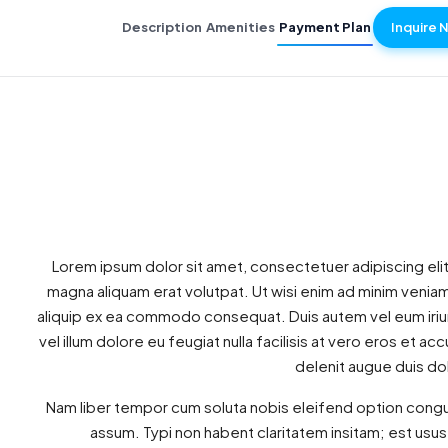
Description
Amenities
Payment Plan
Inquire 
Lorem ipsum dolor sit amet, consectetuer adipiscing eli
magna aliquam erat volutpat. Ut wisi enim ad minim veniam, 
aliquip ex ea commodo consequat. Duis autem vel eum iriure
vel illum dolore eu feugiat nulla facilisis at vero eros et a
delenit augue duis dolo
Nam liber tempor cum soluta nobis eleifend option congu
assum. Typi non habent claritatem insitam; est usus l