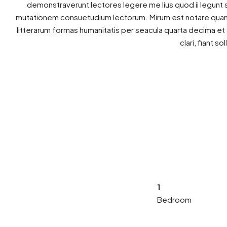
demonstraverunt lectores legere me lius quod ii legunt 
mutationem consuetudium lectorum. Mirum est notare quam 
litterarum formas humanitatis per seacula quarta decima e
clari, fiant s
1
Bedroom