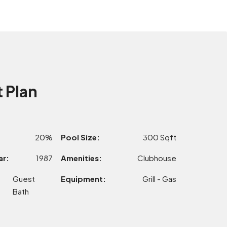
 Plan
20%
Pool Size:
300 Sqft
ar:
1987
Amenities:
Clubhouse
Guest
Equipment:
Grill - Gas
Bath