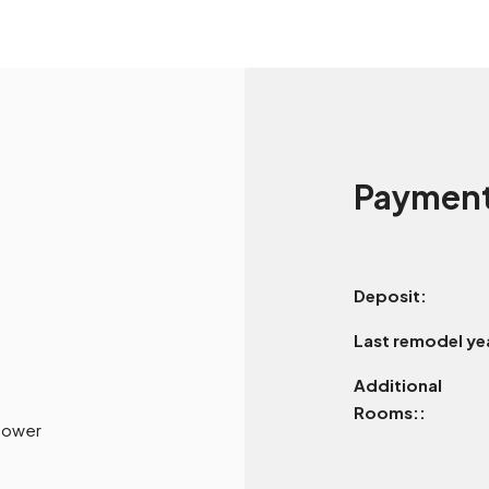
Payment
Deposit:
Last remodel ye
Additional
Rooms::
hower