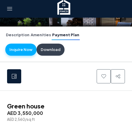
9
Description
Amenities
Payment Plan
Inquire Now
Download
Green house
AED 3,550,000
AED 2,560
/sq ft