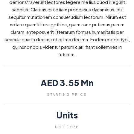
demonstraverunt lectores legere me lius quod ii legunt
saepius. Claritas est etiam processus dynamicus, qui
sequitur mutationem consuetudium lectorum. Mirum est
notare quam littera gothica, quam nunc putamus parum
claram, anteposuerit litterarum formas humanitatis per
seacula quarta decima et quinta decima. Eodem modo typi,
qui nunc nobis videntur parum clari, fiant sollemnes in
futurum.
AED 3.55 Mn
STARTING PRICE
Units
UNIT TYPE