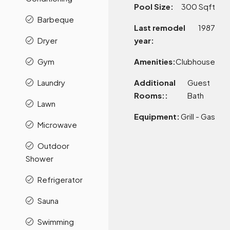
Pool Size:
300 Sqft
Barbeque
Last remodel
1987
Dryer
year:
Gym
Amenities:
Clubhouse
Laundry
Additional
Guest
Rooms::
Bath
Lawn
Equipment:
Grill - Gas
Microwave
Outdoor
Shower
Refrigerator
Sauna
Swimming