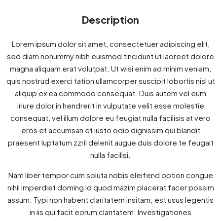
Description
Lorem ipsum dolor sit amet, consectetuer adipiscing elit,
sed diam nonummy nibh euismod tincidunt ut laoreet dolore
magna aliquam erat volutpat. Ut wisi enim ad minim veniam,
quis nostrud exerci tation ullamcorper suscipit lobortis nisl ut
aliquip ex ea commodo consequat. Duis autem vel eum
iriure dolor in hendrerit in vulputate velit esse molestie
consequat, vel illum dolore eu feugiat nulla facilisis at vero
eros et accumsan et iusto odio dignissim qui blandit
praesent luptatum zzril delenit augue duis dolore te feugait
nulla facilisi.
Nam liber tempor cum soluta nobis eleifend option congue
nihil imperdiet doming id quod mazim placerat facer possim
assum. Typi non habent claritatem insitam; est usus legentis
in iis qui facit eorum claritatem. Investigationes